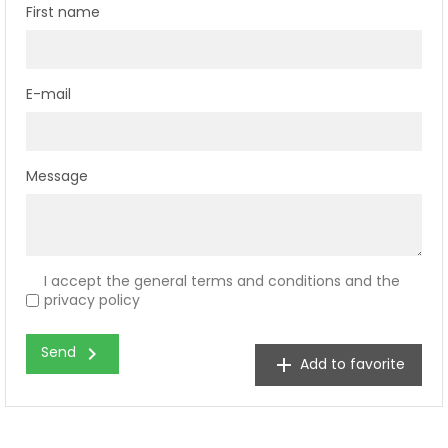
First name
E-mail
Message
I accept the general terms and conditions and the
privacy policy
chevron_right
Send
add
Add to favorite