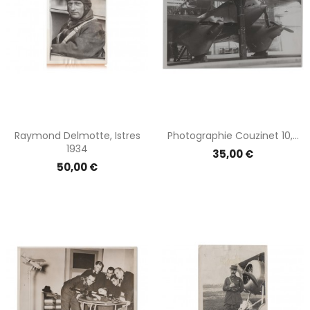
Raymond Delmotte, Istres
Photographie Couzinet 10,...
1934
Prix
35,00 €
Prix
50,00 €