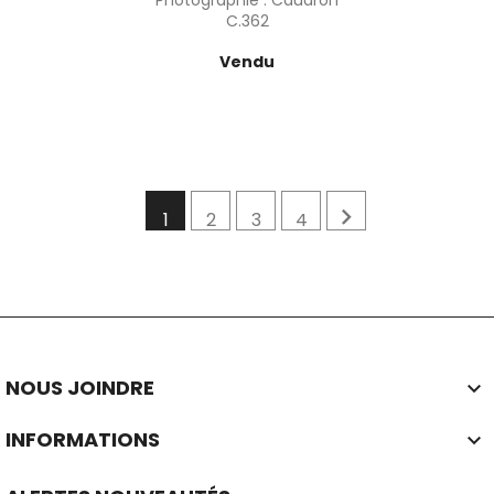
Photographie : Caudron
C.362
Prix
Vendu

1
2
3
4
NOUS JOINDRE

INFORMATIONS
