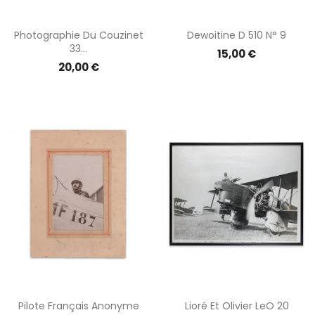
Photographie Du Couzinet
Dewoitine D 510 N° 9
33...
Prix
15,00 €
Prix
20,00 €
Pilote Français Anonyme
Lioré Et Olivier LeO 20