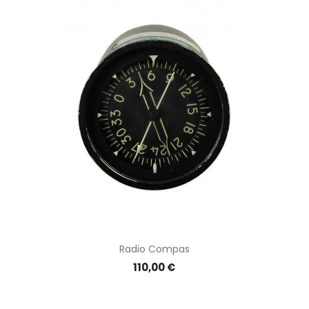
Radio Compas
Prix
110,00 €