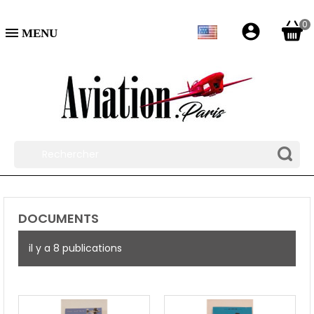
0
account_circle

DOCUMENTS
il y a 8 publications